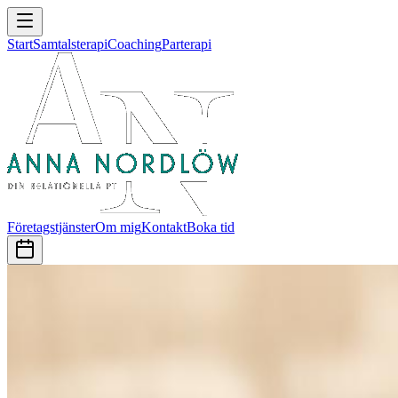
Start
Samtalsterapi
Coaching
Parterapi
Företagstjänster
Om mig
Kontakt
Boka tid