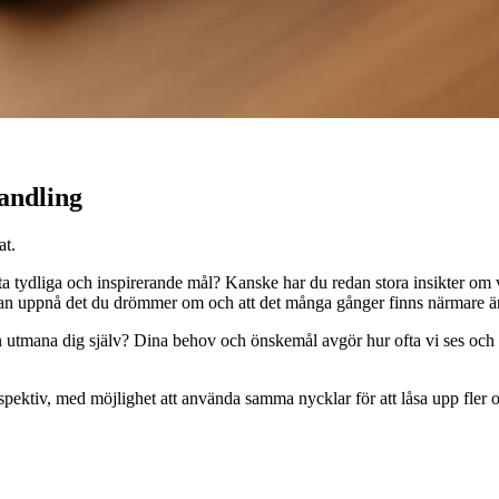
handling
at.
sätta tydliga och inspirerande mål? Kanske har du redan stora insikter om
kan uppnå det du drömmer om och att det många gånger finns närmare än
den utmana dig själv? Dina behov och önskemål avgör hur ofta vi ses och 
rspektiv, med möjlighet att använda samma nycklar för att låsa upp fler om